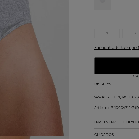
2
3
Encuentra tu talla per
DEVO
DETALLES
94% ALGODÓN, 6% ELAS
Artículo n.º: 10004712
(761
ENVÍO & ENVÍO DE DEVO
CUIDADOS