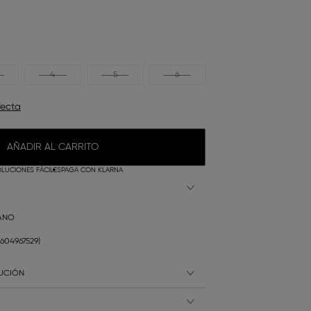
4
5
6
fecta
AÑADIR AL CARRITO
LUCIONES FÁCILES
PAGA CON KLARNA
TANO
0604967529)
LUCIÓN