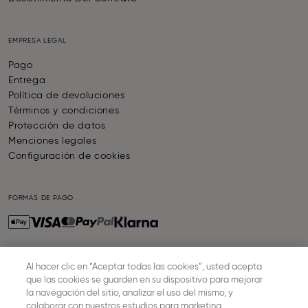
EMPRESA LEGAL
Pago
Entrega
Política de devoluciones
Términos y condiciones
Protección de datos
Menciones legales
Configuración de cookies
FORMAS DE PAGO
Al hacer clic en “Aceptar todas las cookies”, usted acepta
ENVIO Y ENTREGA
que las cookies se guarden en su dispositivo para mejorar
la navegación del sitio, analizar el uso del mismo, y
colaborar con nuestros estudios para marketing.