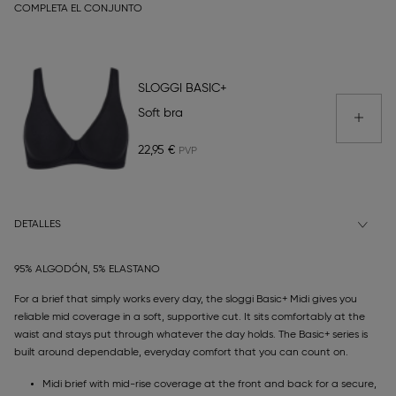
COMPLETA EL CONJUNTO
SLOGGI BASIC+
Soft bra
22,95 €
DETALLES
95% ALGODÓN, 5% ELASTANO
For a brief that simply works every day, the sloggi Basic+ Midi gives you
reliable mid coverage in a soft, supportive cut. It sits comfortably at the
waist and stays put through whatever the day holds. The Basic+ series is
built around dependable, everyday comfort that you can count on.
Midi brief with mid-rise coverage at the front and back for a secure,