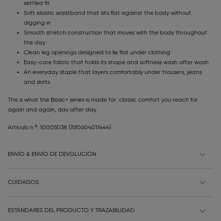
settled fit
Soft elastic waistband that sits flat against the body without
digging in
Smooth stretch construction that moves with the body throughout
the day
Clean leg openings designed to lie flat under clothing
Easy-care fabric that holds its shape and softness wash after wash
An everyday staple that layers comfortably under trousers, jeans
and skirts
This is what the Basic+ series is made for: classic comfort you reach for
again and again, day after day.
Artículo n.º: 10005038
(7610604011444)
ENVÍO & ENVÍO DE DEVOLUCIÓN
CUIDADOS
ESTÁNDARES DEL PRODUCTO Y TRAZABILIDAD