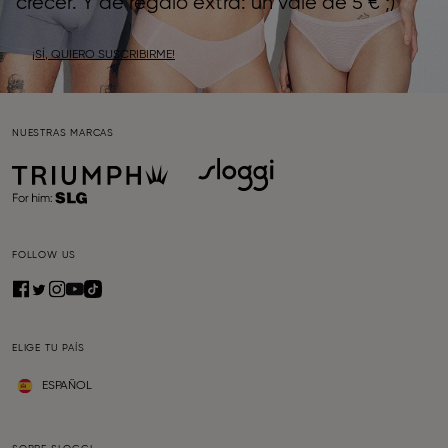
crecer. Y de regalo extra: un vale de 5 € ;)
¡SÍ, QUIERO SUSCRIBIRME!
NUESTRAS MARCAS
FOLLOW US
ELIGE TU PAÍS
ESPAÑOL