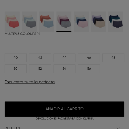
MULTIPLE COLOURS 14
40
42
44
46
48
50
52
54
56
Encuentra tu talla perfecta
AÑADIR AL CARRITO
DEVOLUCIONES FÁCILES
PAGA CON KLARNA
DETALLES