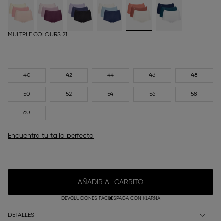
MULTPLE COLOURS 21
40
42
44
46
48
50
52
54
56
58
60
Encuentra tu talla perfecta
AÑADIR AL CARRITO
DEVOLUCIONES FÁCILES
PAGA CON KLARNA
DETALLES