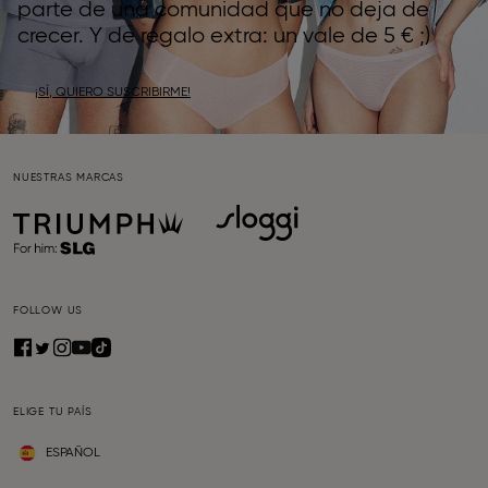
parte de una comunidad que no deja de
crecer. Y de regalo extra: un vale de 5 € ;)
¡SÍ, QUIERO SUSCRIBIRME!
NUESTRAS MARCAS
FOLLOW US
ELIGE TU PAÍS
ESPAÑOL