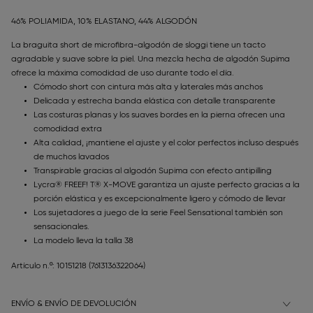
46% POLIAMIDA, 10% ELASTANO, 44% ALGODÓN
La braguita short de microfibra-algodón de sloggi tiene un tacto
agradable y suave sobre la piel. Una mezcla hecha de algodón Supima
ofrece la máxima comodidad de uso durante todo el día.
Cómodo short con cintura más alta y laterales más anchos
Delicada y estrecha banda elástica con detalle transparente
Las costuras planas y los suaves bordes en la pierna ofrecen una
comodidad extra
Alta calidad, ¡mantiene el ajuste y el color perfectos incluso después
de muchos lavados
Transpirable gracias al algodón Supima con efecto antipilling
Lycra® FREEF! T® X-MOVE garantiza un ajuste perfecto gracias a la
porción elástica y es excepcionalmente ligero y cómodo de llevar
Los sujetadores a juego de la serie Feel Sensational también son
sensacionales.
La modelo lleva la talla 38
Artículo n.º: 10151218
(7613136322064)
ENVÍO & ENVÍO DE DEVOLUCIÓN