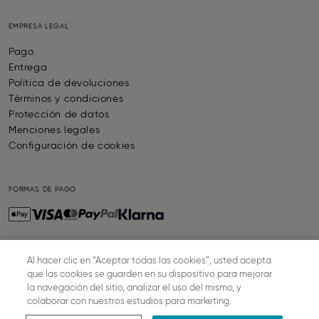
EMPRESA LEGAL
Pago
Entrega
Política de devoluciones
Términos y condiciones
Protección de datos
Menciones legales
Configuración de cookies
FORMAS DE PAGO
Al hacer clic en “Aceptar todas las cookies”, usted acepta
ENVIO Y ENTREGA
que las cookies se guarden en su dispositivo para mejorar
la navegación del sitio, analizar el uso del mismo, y
colaborar con nuestros estudios para marketing.