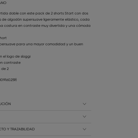
TANO
tida doble con este pack de 2 shorts Start con dos
os de algodón supersuave ligeramente elástico, cada
a costura en contraste muy divertida y una cómoda
short
persuave para una mayor comodidad y un buen
on el logo de sloggi
en contraste
 de 2
3109160259)
LUCIÓN
TO Y TRAZABILIDAD