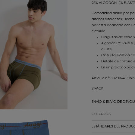
96% ALGODÓN, 4% ELAS
Comodidad diaria por par
diseños diferentes. Hech
par está acabado con un
cinturilla.
Braguitas de estilo 
Algodón LYCRA® su
ajuste
Cinturilla elástica c
Detalle de costura 
En un práctico pack
Artículo n.º: 10206948
(761
2 PACK
ENVÍO & ENVÍO DE DEVO
CUIDADOS
ESTÁNDARES DEL PRODUC