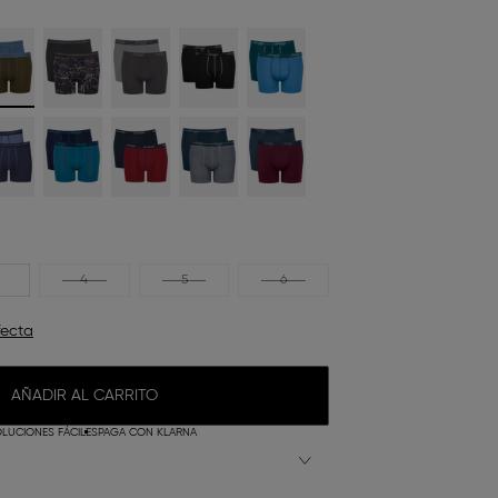
4
5
6
fecta
AÑADIR AL CARRITO
LUCIONES FÁCILES
PAGA CON KLARNA