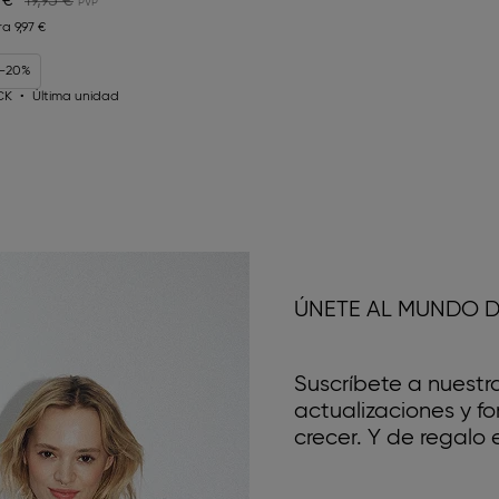
 €
19,95 €
ra
9,97 €
 -20%
CK
Última unidad
ÚNETE AL MUNDO D
Suscríbete a nuestr
actualizaciones y 
crecer. Y de regalo e