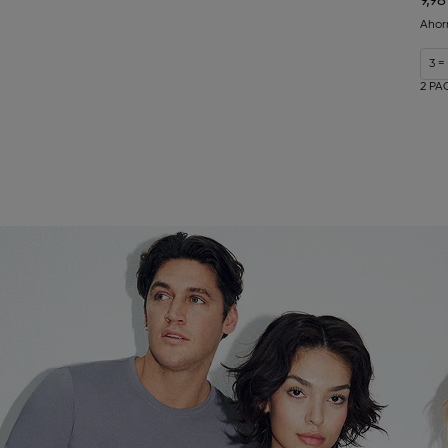
9,98
Ahor
3 =
2 PA