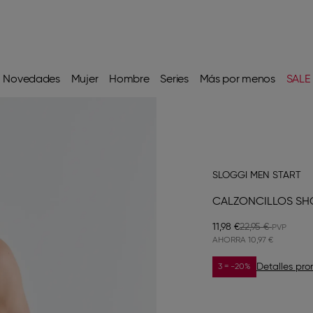
Novedades
Mujer
Hombre
Series
Más por menos
SALE
SLOGGI MEN START
CALZONCILLOS SH
11,98 €
22,95 €
AHORRA
10,97 €
Detalles pr
3 = -20%