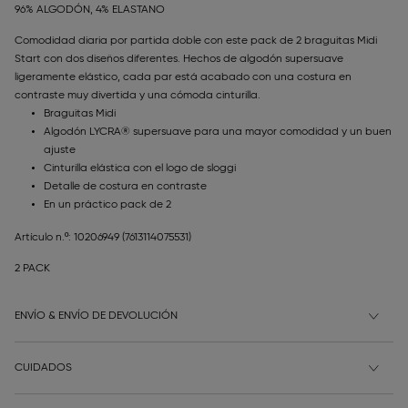
96% ALGODÓN, 4% ELASTANO
Comodidad diaria por partida doble con este pack de 2 braguitas Midi
Start con dos diseños diferentes. Hechos de algodón supersuave
ligeramente elástico, cada par está acabado con una costura en
contraste muy divertida y una cómoda cinturilla.
Braguitas Midi
Algodón LYCRA® supersuave para una mayor comodidad y un buen
ajuste
Cinturilla elástica con el logo de sloggi
Detalle de costura en contraste
En un práctico pack de 2
Artículo n.º: 10206949
(7613114075531)
2 PACK
ENVÍO & ENVÍO DE DEVOLUCIÓN
CUIDADOS