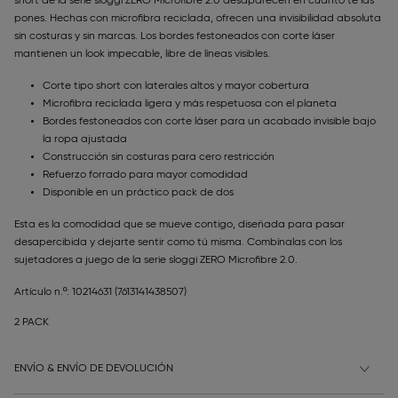
short de la serie sloggi ZERO Microfibre 2.0 desaparecen en cuanto te las
pones. Hechas con microfibra reciclada, ofrecen una invisibilidad absoluta
sin costuras y sin marcas. Los bordes festoneados con corte láser
mantienen un look impecable, libre de líneas visibles.
Corte tipo short con laterales altos y mayor cobertura
Microfibra reciclada ligera y más respetuosa con el planeta
Bordes festoneados con corte láser para un acabado invisible bajo
la ropa ajustada
Construcción sin costuras para cero restricción
Refuerzo forrado para mayor comodidad
Disponible en un práctico pack de dos
Esta es la comodidad que se mueve contigo, diseñada para pasar
desapercibida y dejarte sentir como tú misma. Combínalas con los
sujetadores a juego de la serie sloggi ZERO Microfibre 2.0.
Artículo n.º: 10214631
(7613141438507)
2 PACK
ENVÍO & ENVÍO DE DEVOLUCIÓN