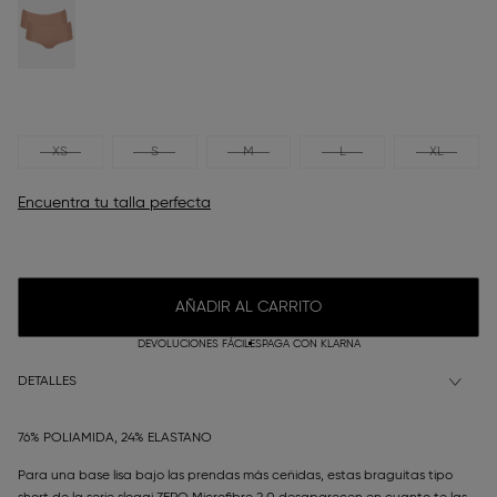
XS
S
M
L
XL
Encuentra tu talla perfecta
AÑADIR AL CARRITO
DEVOLUCIONES FÁCILES
PAGA CON KLARNA
DETALLES
76% POLIAMIDA, 24% ELASTANO
Para una base lisa bajo las prendas más ceñidas, estas braguitas tipo