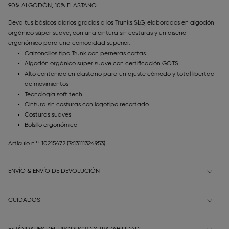
90% ALGODÓN, 10% ELASTANO
Eleva tus básicos diarios gracias a los Trunks SLG, elaborados en algodón
orgánico súper suave, con una cintura sin costuras y un diseño
ergonómico para una comodidad superior.
Calzoncillos tipo Trunk con perneras cortas
Algodón orgánico super suave con certificación GOTS
Alto contenido en elastano para un ajuste cómodo y total libertad
de movimientos
Tecnología soft tech
Cintura sin costuras con logotipo recortado
Costuras suaves
Bolsillo ergonómico
Artículo n.º: 10215472
(7613111324953)
ENVÍO & ENVÍO DE DEVOLUCIÓN
CUIDADOS