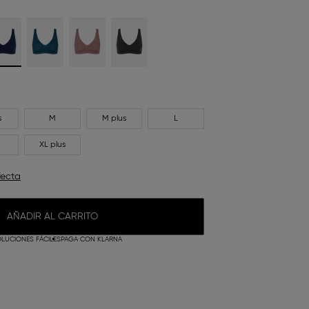
s
M
M plus
L
XL plus
fecta
AÑADIR AL CARRITO
LUCIONES FÁCILES
PAGA CON KLARNA
O