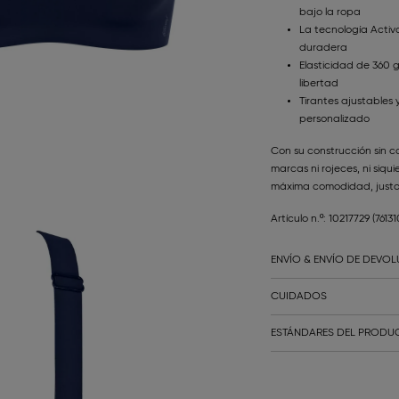
bajo la ropa
La tecnología Acti
duradera
Elasticidad de 360 g
libertad
Tirantes ajustables 
personalizado
Con su construcción sin co
marcas ni rojeces, ni siqui
máxima comodidad, justo 
Artículo n.º: 10217729
(7613
ENVÍO & ENVÍO DE DEVO
CUIDADOS
ESTÁNDARES DEL PRODUC