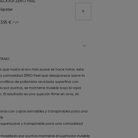
SLOGGI ZERO FEEL
Hipster
13,95 €
STANO
s que hasta el aro más suave se hace notar, este
e la comodidad ZERO Feel que desaparece sobre la
crofibra de poliamida reciclada superfina con
o por puntos, se mantiene invisible bajo la ropa
 El resultado es una sujeción firme sin aros, sin
 aros con copas extraíbles y transpirables para una
le
a supersuave y transpirable para una comodidad
mosellado por puntos mantiene el sujetador invisible