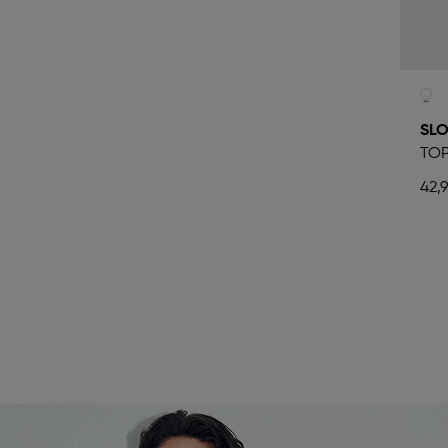
SLO
TOP
42,