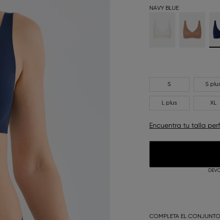
NAVY BLUE
S
S plu
L plus
XL
Encuentra tu talla per
DEVO
COMPLETA EL CONJUNT