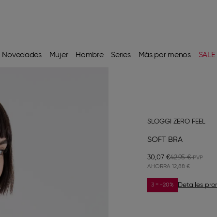
Novedades
Mujer
Hombre
Series
Más por menos
SALE
SLOGGI ZERO FEEL
SOFT BRA
30,07 €
42,95 €
AHORRA
12,88 €
Detalles pr
3 = -20%