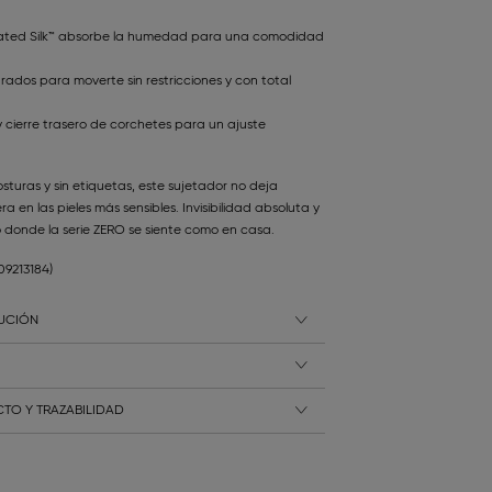
vated Silk™ absorbe la humedad para una comodidad
rados para moverte sin restricciones y con total
y cierre trasero de corchetes para un ajuste
sturas y sin etiquetas, este sujetador no deja
era en las pieles más sensibles. Invisibilidad absoluta y
donde la serie ZERO se siente como en casa.
109213184)
LUCIÓN
TO Y TRAZABILIDAD