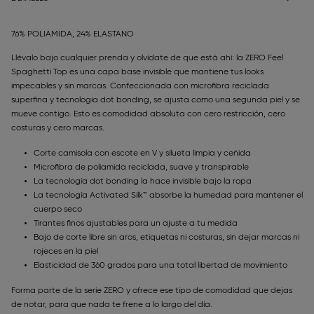
76% POLIAMIDA, 24% ELASTANO
Llévalo bajo cualquier prenda y olvídate de que está ahí: la ZERO Feel
Spaghetti Top es una capa base invisible que mantiene tus looks
impecables y sin marcas. Confeccionada con microfibra reciclada
superfina y tecnología dot bonding, se ajusta como una segunda piel y se
mueve contigo. Esto es comodidad absoluta con cero restricción, cero
costuras y cero marcas.
Corte camisola con escote en V y silueta limpia y ceñida
Microfibra de poliamida reciclada, suave y transpirable
La tecnología dot bonding la hace invisible bajo la ropa
La tecnología Activated Silk™ absorbe la humedad para mantener el
cuerpo seco
Tirantes finos ajustables para un ajuste a tu medida
Bajo de corte libre sin aros, etiquetas ni costuras, sin dejar marcas ni
rojeces en la piel
Elasticidad de 360 grados para una total libertad de movimiento
Forma parte de la serie ZERO y ofrece ese tipo de comodidad que dejas
de notar, para que nada te frene a lo largo del día.