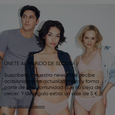
ÚNETE AL MUNDO DE SLOGGI
Suscríbete a nuestra newsletter, recibe
ocasionalmente actualizaciones y forma
parte de una comunidad que no deja de
crecer. Y de regalo extra: un vale de 5 € ;)
¡SÍ, QUIERO SUSCRIBIRME!