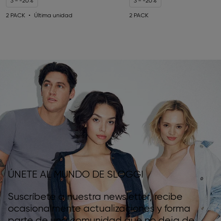
3 = -20%
3 = -20%
2 PACK
Última unidad
2 PACK
ÚNETE AL MUNDO DE SLOGGI
Suscríbete a nuestra newsletter, recibe
ocasionalmente actualizaciones y forma
parte de una comunidad que no deja de