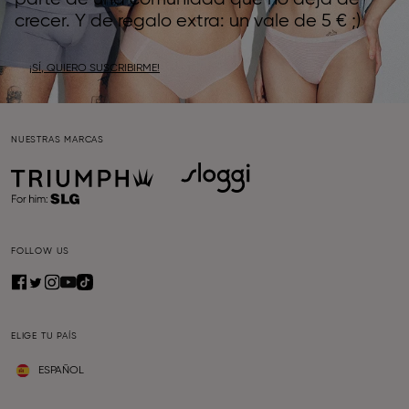
crecer. Y de regalo extra: un vale de 5 € ;)
¡SÍ, QUIERO SUSCRIBIRME!
NUESTRAS MARCAS
FOLLOW US
ELIGE TU PAÍS
ESPAÑOL