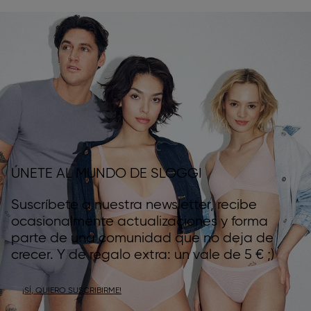
ÚNETE AL MUNDO DE SLOGGI
Suscríbete a nuestra newsletter, recibe
ocasionalmente actualizaciones y forma
parte de una comunidad que no deja de
crecer. Y de regalo extra: un vale de 5 € ;)
¡SÍ, QUIERO SUSCRIBIRME!