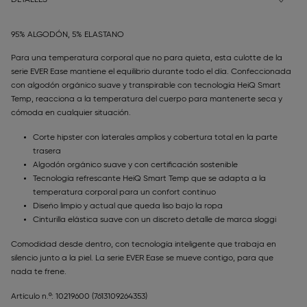
DETALLES
95% ALGODÓN, 5% ELASTANO
Para una temperatura corporal que no para quieta, esta culotte de la
serie EVER Ease mantiene el equilibrio durante todo el día. Confeccionada
con algodón orgánico suave y transpirable con tecnología HeiQ Smart
Temp, reacciona a la temperatura del cuerpo para mantenerte seca y
cómoda en cualquier situación.
Corte hipster con laterales amplios y cobertura total en la parte
trasera
Algodón orgánico suave y con certificación sostenible
Tecnología refrescante HeiQ Smart Temp que se adapta a la
temperatura corporal para un confort continuo
Diseño limpio y actual que queda liso bajo la ropa
Cinturilla elástica suave con un discreto detalle de marca sloggi
Comodidad desde dentro, con tecnología inteligente que trabaja en
silencio junto a la piel. La serie EVER Ease se mueve contigo, para que
nada te frene.
Artículo n.º: 10219600
(7613109264353)