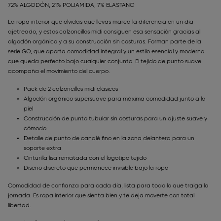
72% ALGODÓN, 21% POLIAMIDA, 7% ELASTANO
La ropa interior que olvidas que llevas marca la diferencia en un día
ajetreado, y estos calzoncillos midi consiguen esa sensación gracias al
algodón orgánico y a su construcción sin costuras. Forman parte de la
serie GO, que aporta comodidad integral y un estilo esencial y moderno
que queda perfecto bajo cualquier conjunto. El tejido de punto suave
acompaña el movimiento del cuerpo.
Pack de 2 calzoncillos midi clásicos
Algodón orgánico supersuave para máxima comodidad junto a la
piel
Construcción de punto tubular sin costuras para un ajuste suave y
cómodo
Detalle de punto de canalé fino en la zona delantera para un
soporte extra
Cinturilla lisa rematada con el logotipo tejido
Diseño discreto que permanece invisible bajo la ropa
Comodidad de confianza para cada día, lista para todo lo que traiga la
jornada. Es ropa interior que sienta bien y te deja moverte con total
libertad.