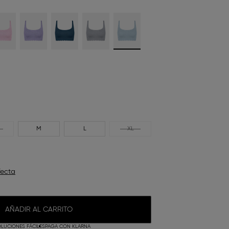
M
L
XL
fecta
AÑADIR AL CARRITO
LUCIONES FÁCILES
PAGA CON KLARNA