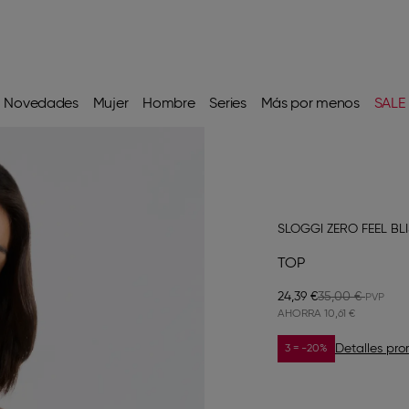
Novedades
Mujer
Hombre
Series
Más por menos
SALE
SLOGGI ZERO FEEL BL
TOP
24,39 €
35,00 €
AHORRA
10,61 €
Detalles pr
3 = -20%