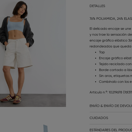
DETALLES
76% POLIAMIDA, 24% ELA
El delicado encaje se une 
y nos trae la sensación de
encaje gráfico elástico 36
redondeados que queda lis
Top
Encaje gráfico elást
Tejido reciclado con
Borde cortado a láse
Sin aros, etiquetas
Combínalo con los e
Artículo n.º: 10219678
(7613
ENVÍO & ENVÍO DE DEVO
CUIDADOS
ESTÁNDARES DEL PRODUC