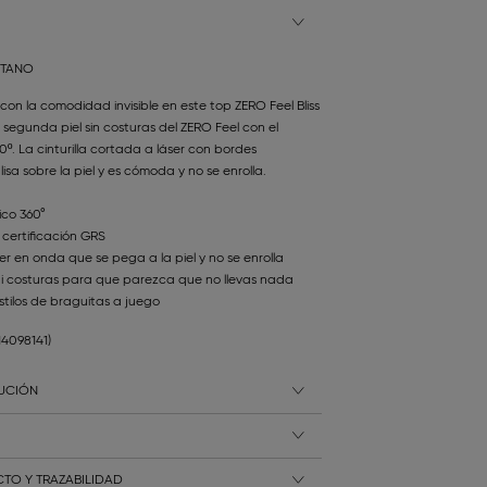
STANO
con la comodidad invisible en este top ZERO Feel Bliss
 segunda piel sin costuras del ZERO Feel con el
0º. La cinturilla cortada a láser con bordes
a sobre la piel y es cómoda y no se enrolla.
ico 360°
 certificación GRS
r en onda que se pega a la piel y no se enrolla
 ni costuras para que parezca que no llevas nada
stilos de braguitas a juego
114098141)
LUCIÓN
TO Y TRAZABILIDAD