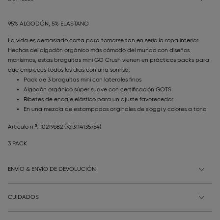
95% ALGODÓN, 5% ELASTANO
La vida es demasiado corta para tomarse tan en serio la ropa interior.
Hechas del algodón orgánico más cómodo del mundo con diseños
monísimos, estas braguitas mini GO Crush vienen en prácticos packs para
que empieces todos los días con una sonrisa.
Pack de 3 braguitas mini con laterales finos
Algodón orgánico súper suave con certificación GOTS
Ribetes de encaje elástico para un ajuste favorecedor
En una mezcla de estampados originales de sloggi y colores a tono
Artículo n.º: 10219682
(7613114135754)
3 PACK
ENVÍO & ENVÍO DE DEVOLUCIÓN
CUIDADOS