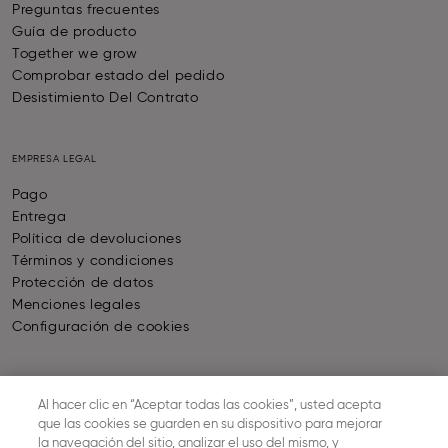
Preguntas frecuentes
Guía de producto
Together we grow
Comprobar estado del pedido
Desistimiento Del Contrato
EMPRESA LEGAL
Pago
Entrega
Política de devoluciones
Términos y condiciones
Protección de datos
Menciones legales
Configuración de cookies
FORMAS DE PAGO
Al hacer clic en “Aceptar todas las cookies”, usted acepta
que las cookies se guarden en su dispositivo para mejorar
la navegación del sitio, analizar el uso del mismo, y