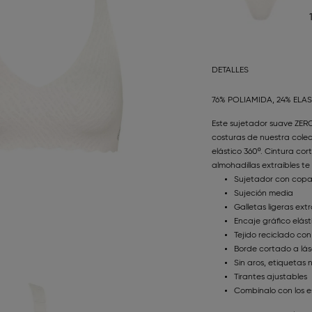
DETALLES
76% POLIAMIDA, 24% ELA
Este sujetador suave ZERO 
costuras de nuestra colec
elástico 360º. Cintura cor
almohadillas extraíbles t
Sujetador con copa
Sujeción media
Galletas ligeras extr
Encaje gráfico elást
Tejido reciclado con
Borde cortado a láse
Sin aros, etiquetas
Tirantes ajustables
Combínalo con los e