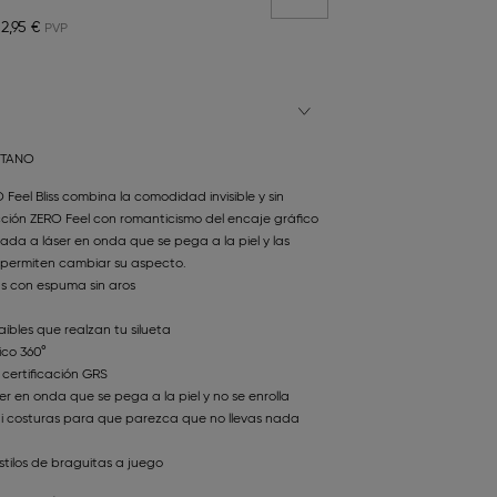
12,95 €
STANO
Feel Bliss combina la comodidad invisible y sin
ción ZERO Feel con romanticismo del encaje gráfico
tada a láser en onda que se pega a la piel y las
e permiten cambiar su aspecto.
s con espuma sin aros
aíbles que realzan tu silueta
ico 360°
 certificación GRS
r en onda que se pega a la piel y no se enrolla
 ni costuras para que parezca que no llevas nada
stilos de braguitas a juego