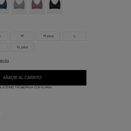
s
M
M plus
L
XL plus
fecta
AÑADIR AL CARRITO
LUCIONES FÁCILES
PAGA CON KLARNA
O