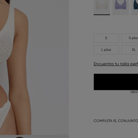
S
S plu
L plus
XL
Encuentra tu talla per
DEVO
COMPLETA EL CONJUNT