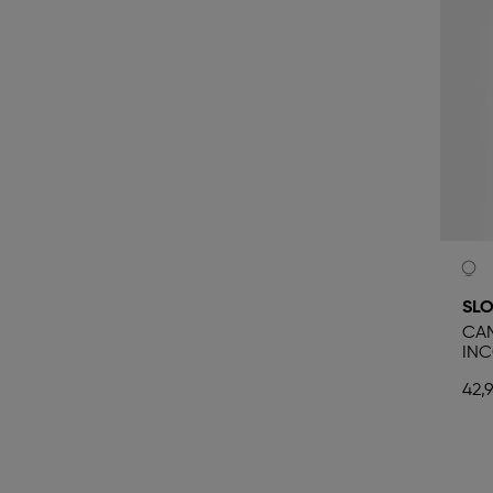
SLO
CAM
IN
42,