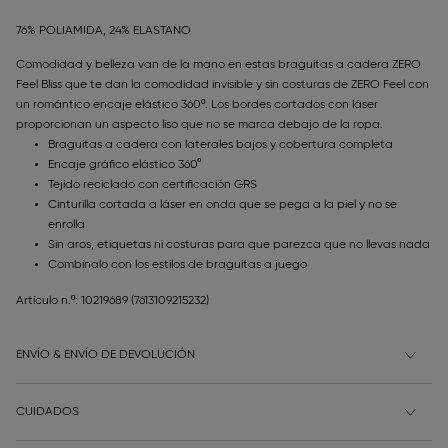
76% POLIAMIDA, 24% ELASTANO
Comodidad y belleza van de la mano en estas braguitas a cadera ZERO
Feel Bliss que te dan la comodidad invisible y sin costuras de ZERO Feel con
un romántico encaje elástico 360º. Los bordes cortados con láser
proporcionan un aspecto liso que no se marca debajo de la ropa.
Braguitas a cadera con laterales bajos y cobertura completa
Encaje gráfico elástico 360°
Tejido reciclado con certificación GRS
Cinturilla cortada a láser en onda que se pega a la piel y no se
enrolla
Sin aros, etiquetas ni costuras para que parezca que no llevas nada
Combínalo con los estilos de braguitas a juego
Artículo n.º: 10219689
(7613109215232)
ENVÍO & ENVÍO DE DEVOLUCIÓN
CUIDADOS