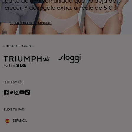
parte de una comunidad que no deja de
crecer. Y de regalo extra: un vale de 5 € ;)
¡SÍ, QUIERO SUSCRIBIRME!
NUESTRAS MARCAS
FOLLOW US
ELIGE TU PAÍS
ESPAÑOL