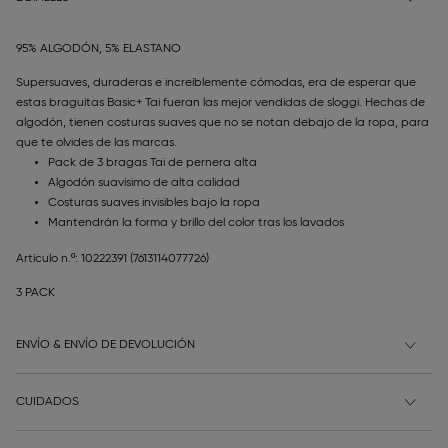
95% ALGODÓN, 5% ELASTANO
Supersuaves, duraderas e increíblemente cómodas, era de esperar que
estas braguitas Basic+ Tai fueran las mejor vendidas de sloggi. Hechas de
algodón, tienen costuras suaves que no se notan debajo de la ropa, para
que te olvides de las marcas.
Pack de 3 bragas Tai de pernera alta
Algodón suavísimo de alta calidad
Costuras suaves invisibles bajo la ropa
Mantendrán la forma y brillo del color tras los lavados
Artículo n.º: 10222391
(7613114077726)
3 PACK
ENVÍO & ENVÍO DE DEVOLUCIÓN
CUIDADOS