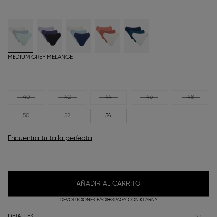
MEDIUM GREY MELANGE
40
42
44
46
48
50
52
54
Encuentra tu talla perfecta
AÑADIR AL CARRITO
DEVOLUCIONES FÁCILES
PAGA CON KLARNA
DETALLES