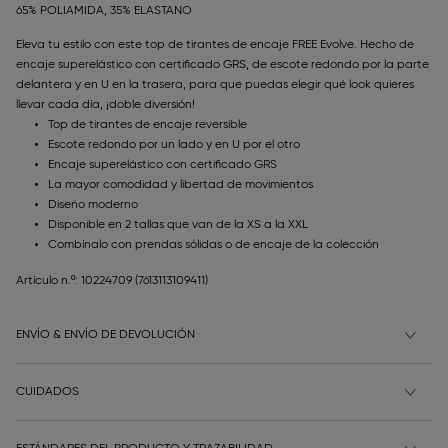
65% POLIAMIDA, 35% ELASTANO
Eleva tu estilo con este top de tirantes de encaje FREE Evolve. Hecho de
encaje superelástico con certificado GRS, de escote redondo por la parte
delantera y en U en la trasera, para que puedas elegir qué look quieres
llevar cada día, ¡doble diversión!
Top de tirantes de encaje reversible
Escote redondo por un lado y en U por el otro
Encaje superelástico con certificado GRS
La mayor comodidad y libertad de movimientos
Diseño moderno
Disponible en 2 tallas que van de la XS a la XXL
Combínalo con prendas sólidas o de encaje de la colección
Artículo n.º: 10224709
(7613113109411)
ENVÍO & ENVÍO DE DEVOLUCIÓN
CUIDADOS