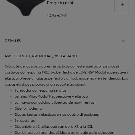
Braguita mini
10,95 €
DETALLES
46% POLIÉSTER, 45% MODAL, 9% ELASTANO
Olvídate de los sujetadores restrictivos con este sujetador sin aros ni
costuras con espuma FREE Evolve Hecho de LENZING™ Modal supersuave y
elástico, ofrece un ajuste perfecto y un look moderno y en tendencia. Las
copas elásticas proporcionan soporte adicional.
Sujetador con espuma sin aros
Lenzing MicroModal® supersuave y elástico
La mayor comodidad y libertad de movimientos
Diseño moderno
Copas ligeras y elásticas en las cuatro direcciones
Sin costuras
Disponible en 2 tallas que van de la XS a la XXL
Combínalo con prendas sólidas o de encaje de la colección