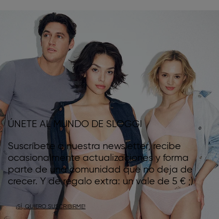
ÚNETE AL MUNDO DE SLOGGI
Suscríbete a nuestra newsletter, recibe
ocasionalmente actualizaciones y forma
parte de una comunidad que no deja de
crecer. Y de regalo extra: un vale de 5 € ;)
¡SÍ, QUIERO SUSCRIBIRME!