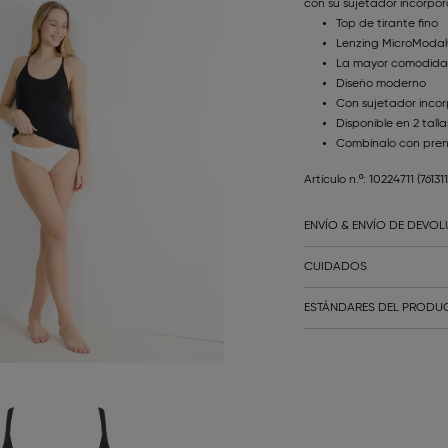
con su sujetador incorpo
Top de tirante fino
Lenzing MicroModal
La mayor comodidad
Diseño moderno
Con sujetador inco
Disponible en 2 tall
Combínalo con prend
Artículo n.º: 10224711
(76131
ENVÍO & ENVÍO DE DEVO
CUIDADOS
ESTÁNDARES DEL PRODUC