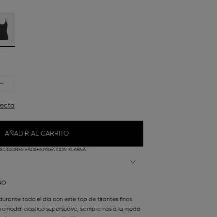
fecta
AÑADIR AL CARRITO
LUCIONES FÁCILES
PAGA CON KLARNA
NO
durante todo el día con este top de tirantes finos
romodal elástico supersuave, siempre irás a la moda