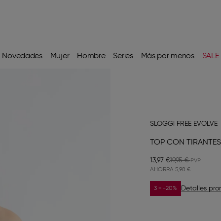
Novedades
Mujer
Hombre
Series
Más por menos
SALE
SLOGGI FREE EVOLVE
TOP CON TIRANTES
13,97 €
19,95 €
AHORRA
5,98 €
Detalles pr
3 = -20%