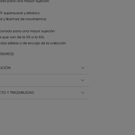
rado para una mayor sujeción.
® supersuave y elástico
 y libertad de movimientos
rporado para una mayor sujeción
as que van de la XS a la XXL
as sólidas o de encaje de la colección
13109572)
LUCIÓN
TO Y TRAZABILIDAD