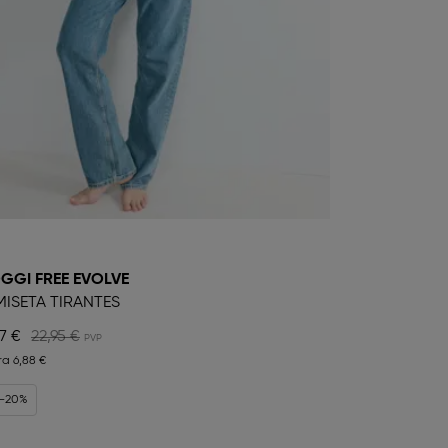
GGI FREE EVOLVE
ISETA TIRANTES
7 €
22,95 €
ra
6,88 €
 -20%