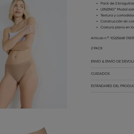
Pack de 2 braguitas
LENZING™ Modal sost
Textura y comodidad
Construcción sin c
Costura plana en los
Artículo n.º: 10225668
(7613
2 PACK
ENVÍO & ENVÍO DE DEVO
CUIDADOS
ESTÁNDARES DEL PRODUC