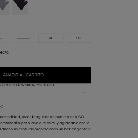
L
XL
XXL
fecta
AÑADIR AL CARRITO
LUCIONES FÁCILES
PAGA CON KLARNA
NO
 comodidad, estas braguitas de pernera alta GO
icromodal súper suave que es muy agradable con la
el diseño sin costuras proporcionan un look elegante e