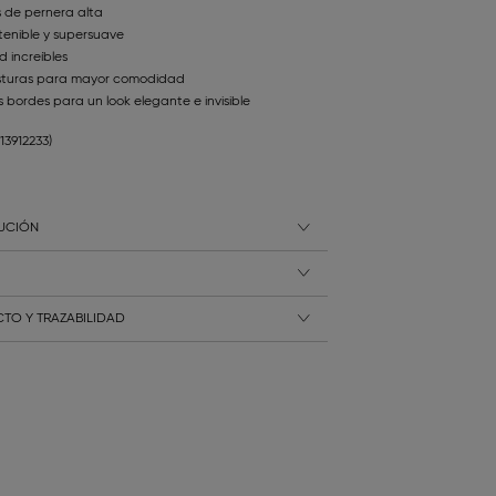
 de pernera alta
enible y supersuave
 increíbles
osturas para mayor comodidad
 bordes para un look elegante e invisible
113912233)
LUCIÓN
TO Y TRAZABILIDAD