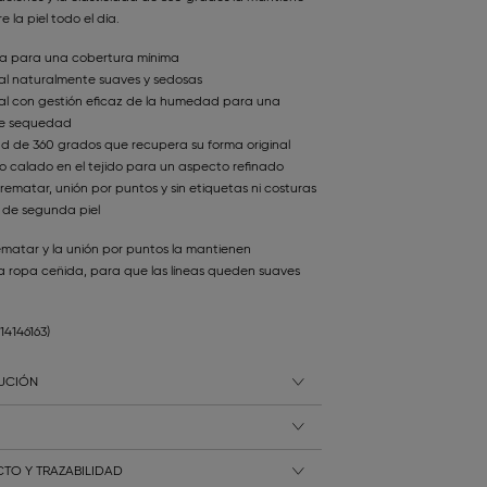
 la piel todo el día.
ga para una cobertura mínima
al naturalmente suaves y sedosas
al con gestión eficaz de la humedad para una
de sequedad
dad de 360 grados que recupera su forma original
to calado en el tejido para un aspecto refinado
rematar, unión por puntos y sin etiquetas ni costuras
 de segunda piel
ematar y la unión por puntos la mantienen
 la ropa ceñida, para que las líneas queden suaves
114146163)
LUCIÓN
TO Y TRAZABILIDAD