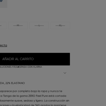
M
L
XL
fecta
AÑADIR AL CARRITO
LUCIONES FÁCILES
PAGA CON KLARNA
IDA, 22% ELASTANO
aparece por completo bajo la ropa y nunca te
esta Tanga de la gama ZERO Feel Pure está cortada
osamente suave, sedoso y ligero. La construcción sin
taciones y la elasticidad de 360 grados la mantiene