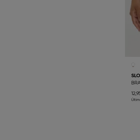
SLO
BRA
12,9
Últi