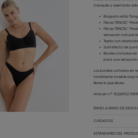
tranquila y asentada sobre
Braguita estilo Tan
Fibras TENCEL™ Mod
Fibras TENCEL™ Mod
sensación natural 
Tejido con elastici
Sutil efecto de pun
Bordes cortados sin 
para una sensación
Los bordes cortados sin r
totalmente invisible bajo
lleves lo que lleves.
Artículo n.º: 10226702
(7613
ENVÍO & ENVÍO DE DEVO
CUIDADOS
ESTÁNDARES DEL PRODUC