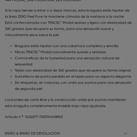
54% MODAL, 24% POLIAMIDA, 22% ELASTANO
Si la ropa tiende a irritar o a dejar marcas, esta braguita estilo hipster de
la línea ZERO Feel Pure te mantiene cómoda de la mañana a la noche.
Está confeccionada con TENCEL™ Modal sedoso y ligero con elasticidad de
360 grados que recupera su forma, para una sensación suave y
naturalmente seca sobre la piel.
Braguita estilo hipster con una cobertura completa y sencilla
Fibras TENCEL™ Modal naturalmente suaves y sedosas
Control eficaz de la humedad para una sensación natural de
sequedad
Tejido con elasticidad de 360 grados que recupera su forma original
Sutil efecto de punto perdido en el tejido para un aspecto elegante
Sin etiquetas, sin costuras, con unión por puntos para una sensación
de segunda piel
Los bordes de corte libre y la construcción unida por puntos mantienen
esta braguita completamente invisible bajo ropa ajustada.
Artículo n.º: 10226717
(7613114145982)
ENVÍO & ENVÍO DE DEVOLUCIÓN