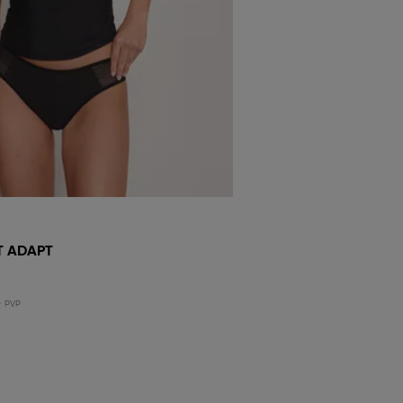
T ADAPT
€