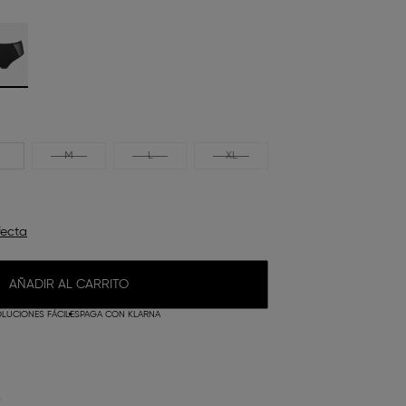
M
L
XL
fecta
AÑADIR AL CARRITO
LUCIONES FÁCILES
PAGA CON KLARNA
O