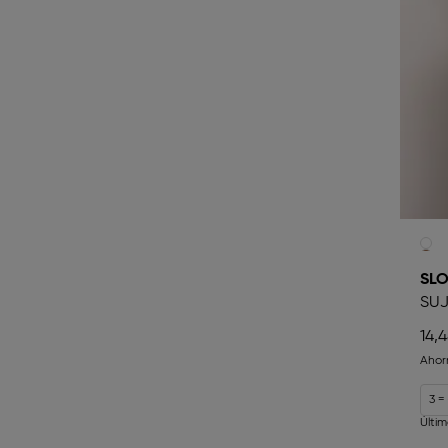
SLO
SU
14,
Ahor
3 =
Últi