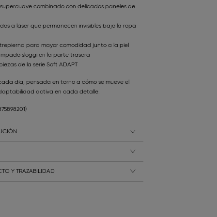
ra superсuave combinado con delicados paneles de
dos a láser que permanecen invisibles bajo la ropa
ntrepierna para mayor comodidad junto a la piel
tampado sloggi en la parte trasera
iezas de la serie Soft ADAPT
cada día, pensada en torno a cómo se mueve el
aptabilidad activa en cada detalle.
875898201)
LUCIÓN
TO Y TRAZABILIDAD