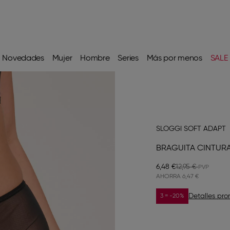
Novedades
Mujer
Hombre
Series
Más por menos
SALE
SLOGGI SOFT ADAPT
BRAGUITA CINTURA
6,48 €
12,95 €
AHORRA
6,47 €
Detalles pr
3 = -20%