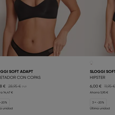
GGI SOFT ADAPT
SLOGGI SOF
JETADOR CON COPAS
HIPSTER
48 €
28,95 €
6,00 €
11,95 
ra
14,47 €
Ahorra
5,95 €
 -20%
3 = -20%
ma unidad
Última unidad