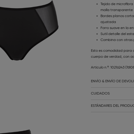
Tejido de microfib
malla transparente
Bordes planos corta
ajustada
Forro suave en la e
Sutil detalle del es
Combina con otras p
Esto es comodidad para 
cuerpo de verdad, con ad
Artículo n.º: 10216243
(7610
ENVÍO & ENVÍO DE DEVO
CUIDADOS
ESTÁNDARES DEL PRODUC