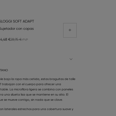
SLOGGI SOFT ADAPT
Sujetador con copas
14,48 €
28,95 €
STANO
ble bajo la ropa más ceñida, estas braguitas de talle
PT trabajan con el cuerpo para ofrecer una
ble. La microfibra ligera se combina con paneles
 una silueta lisa que se mantiene en su sitio. El
ue se mueve contigo, sin nada que se clave.
 con laterales estrechos para una cobertura suave y