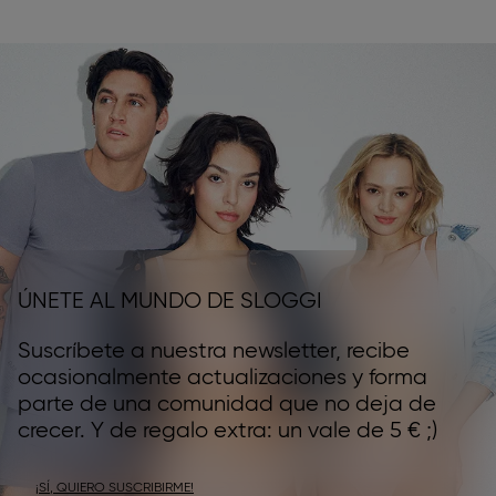
ÚNETE AL MUNDO DE SLOGGI
Suscríbete a nuestra newsletter, recibe
ocasionalmente actualizaciones y forma
parte de una comunidad que no deja de
crecer. Y de regalo extra: un vale de 5 € ;)
¡SÍ, QUIERO SUSCRIBIRME!