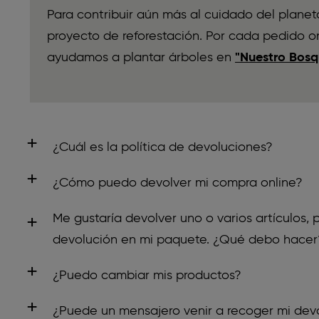
Para contribuir aún más al cuidado del plan
proyecto de reforestación. Por cada pedido o
ayudamos a plantar árboles en
"Nuestro Bosq
¿Cuál es la política de devoluciones?
Puedes devolver tu pedido online dentro de l
¿Cómo puedo devolver mi compra online?
mismo. Las devoluciones son gratuitas.
Para realizar una devolución por correo posta
Me gustaría devolver uno o varios artículos,
Al probarte tus artículos, te pedimos que te
de Devoluciones Online de sloggi
. Registra t
devolución en mi paquete. ¿Qué debo hacer
higiene y sólo te pruebes la ropa interior o l
Introduce los datos del pedido del que d
Con el fin de contribuir al cuidado del medi
interior. Los artículos deben estar en perfecta
¿Puedo cambiar mis productos?
papel ni formularios de devolución.
las etiquetas interiores y exteriores sujetas y 
Selecciona el/los artículo(s) que deseas 
Para realizar un cambio, por favor devuelve 
¿Puede un mensajero venir a recoger mi dev
artículos más allá de para probártelos, nos 