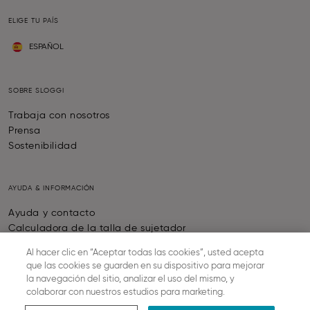
ELIGE TU PAÍS
ESPAÑOL
SOBRE SLOGGI
Trabaja con nosotros
Prensa
Sostenibilidad
AYUDA & INFORMACIÓN
Ayuda y contacto
Calculadora de la talla de sujetador
Preguntas frecuentes
Al hacer clic en “Aceptar todas las cookies”, usted acepta
Guía de producto
que las cookies se guarden en su dispositivo para mejorar
Together we grow
la navegación del sitio, analizar el uso del mismo, y
Comprobar estado del pedido
colaborar con nuestros estudios para marketing.
Desistimiento Del Contrato