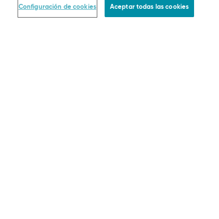
Configuración de cookies
Aceptar todas las cookies
EMPRESA LEGAL
Pago
Entrega
Política de devoluciones
Términos y condiciones
Protección de datos
Menciones legales
Configuración de cookies
FORMAS DE PAGO
ENVIO Y ENTREGA