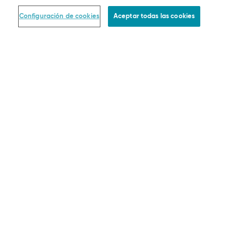
Preguntas frecuentes
Configuración de cookies
Aceptar todas las cookies
Guía de producto
Together we grow
Comprobar estado del pedido
Desistimiento Del Contrato
EMPRESA LEGAL
Pago
Entrega
Política de devoluciones
Términos y condiciones
Protección de datos
Menciones legales
Configuración de cookies
FORMAS DE PAGO