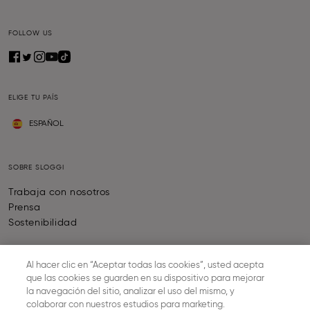
FOLLOW US
ELIGE TU PAÍS
ESPAÑOL
SOBRE SLOGGI
Trabaja con nosotros
Prensa
Sostenibilidad
Al hacer clic en “Aceptar todas las cookies”, usted acepta
AYUDA & INFORMACIÓN
que las cookies se guarden en su dispositivo para mejorar
Ayuda y contacto
la navegación del sitio, analizar el uso del mismo, y
colaborar con nuestros estudios para marketing.
Calculadora de la talla de sujetador