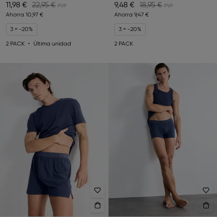
11,98 €
22,95 €
9,48 €
18,95 €
Ahorra
10,97 €
Ahorra
9,47 €
3 = -20%
3 = -20%
2 PACK
Última unidad
2 PACK