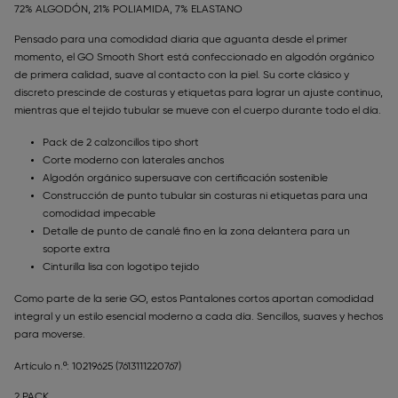
72% ALGODÓN, 21% POLIAMIDA, 7% ELASTANO
Pensado para una comodidad diaria que aguanta desde el primer
momento, el GO Smooth Short está confeccionado en algodón orgánico
de primera calidad, suave al contacto con la piel. Su corte clásico y
discreto prescinde de costuras y etiquetas para lograr un ajuste continuo,
mientras que el tejido tubular se mueve con el cuerpo durante todo el día.
Pack de 2 calzoncillos tipo short
Corte moderno con laterales anchos
Algodón orgánico supersuave con certificación sostenible
Construcción de punto tubular sin costuras ni etiquetas para una
comodidad impecable
Detalle de punto de canalé fino en la zona delantera para un
soporte extra
Cinturilla lisa con logotipo tejido
Como parte de la serie GO, estos Pantalones cortos aportan comodidad
integral y un estilo esencial moderno a cada día. Sencillos, suaves y hechos
para moverse.
Artículo n.º: 10219625
(7613111220767)
2 PACK