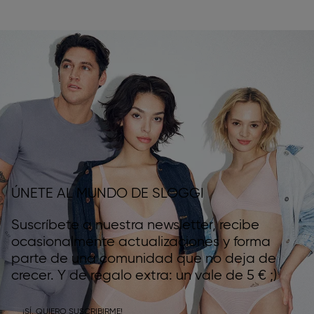
ÚNETE AL MUNDO DE SLOGGI
Suscríbete a nuestra newsletter, recibe
ocasionalmente actualizaciones y forma
parte de una comunidad que no deja de
crecer. Y de regalo extra: un vale de 5 € ;)
¡SÍ, QUIERO SUSCRIBIRME!