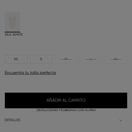
SILK WHITE
XS
S
M
L
XL
Encuentra tu talla perfecta
AÑADIR AL CARRITO
DEVOLUCIONES FÁCILES
PAGA CON KLARNA
DETALLES