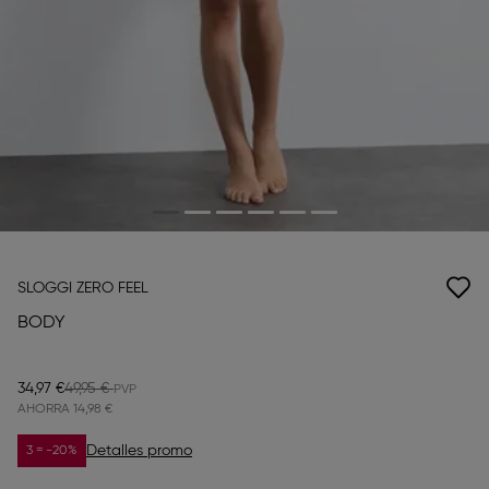
SLOGGI ZERO FEEL
BODY
34,97 €
49,95 €
AHORRA
14,98 €
Detalles promo
3 = -20%