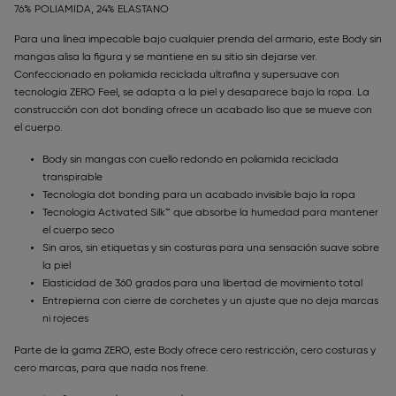
76% POLIAMIDA, 24% ELASTANO
Para una línea impecable bajo cualquier prenda del armario, este Body sin
mangas alisa la figura y se mantiene en su sitio sin dejarse ver.
Confeccionado en poliamida reciclada ultrafina y supersuave con
tecnología ZERO Feel, se adapta a la piel y desaparece bajo la ropa. La
construcción con dot bonding ofrece un acabado liso que se mueve con
el cuerpo.
Body sin mangas con cuello redondo en poliamida reciclada
transpirable
Tecnología dot bonding para un acabado invisible bajo la ropa
Tecnología Activated Silk™ que absorbe la humedad para mantener
el cuerpo seco
Sin aros, sin etiquetas y sin costuras para una sensación suave sobre
la piel
Elasticidad de 360 grados para una libertad de movimiento total
Entrepierna con cierre de corchetes y un ajuste que no deja marcas
ni rojeces
Parte de la gama ZERO, este Body ofrece cero restricción, cero costuras y
cero marcas, para que nada nos frene.