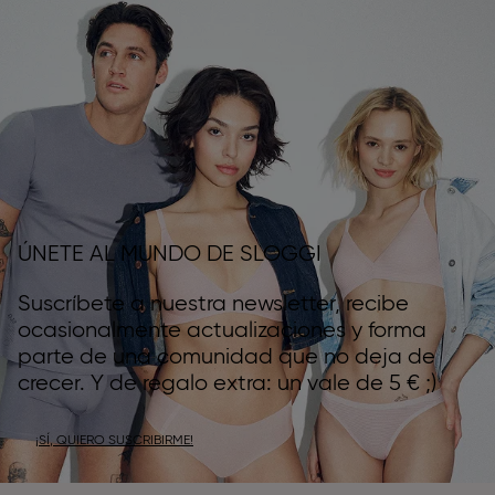
ÚNETE AL MUNDO DE SLOGGI
Suscríbete a nuestra newsletter, recibe
ocasionalmente actualizaciones y forma
parte de una comunidad que no deja de
crecer. Y de regalo extra: un vale de 5 € ;)
¡SÍ, QUIERO SUSCRIBIRME!