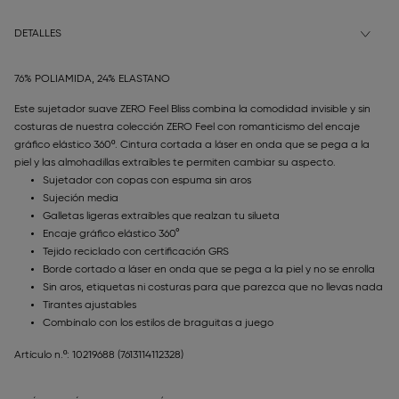
DETALLES
76% POLIAMIDA, 24% ELASTANO
Este sujetador suave ZERO Feel Bliss combina la comodidad invisible y sin
costuras de nuestra colección ZERO Feel con romanticismo del encaje
gráfico elástico 360º. Cintura cortada a láser en onda que se pega a la
piel y las almohadillas extraíbles te permiten cambiar su aspecto.
Sujetador con copas con espuma sin aros
Sujeción media
Galletas ligeras extraíbles que realzan tu silueta
Encaje gráfico elástico 360°
Tejido reciclado con certificación GRS
Borde cortado a láser en onda que se pega a la piel y no se enrolla
Sin aros, etiquetas ni costuras para que parezca que no llevas nada
Tirantes ajustables
Combínalo con los estilos de braguitas a juego
Artículo n.º: 10219688
(7613114112328)