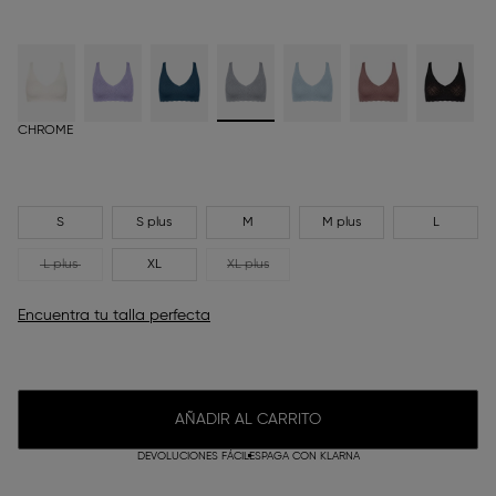
CHROME
S
S plus
M
M plus
L
L plus
XL
XL plus
Encuentra tu talla perfecta
AÑADIR AL CARRITO
DEVOLUCIONES FÁCILES
PAGA CON KLARNA