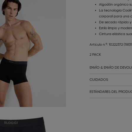
Algodón orgánico s
La tecnología Cool
corporal para una 
De secado rápido y 
Estilo limpio y mode
Cintura elástica su
Artículo n.º: 10222372
(7613
2 PACK
ENVÍO & ENVÍO DE DEVO
CUIDADOS
ESTÁNDARES DEL PRODUC