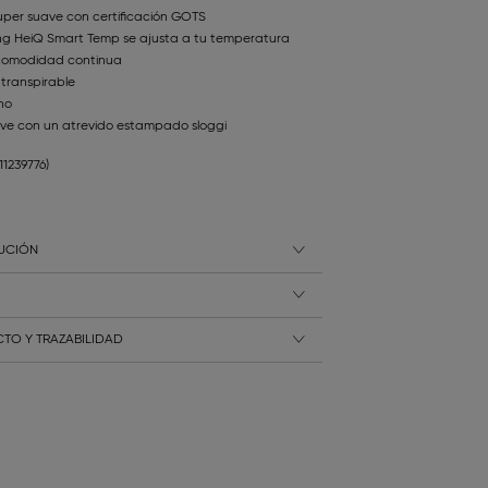
uper suave con certificación GOTS
ing HeiQ Smart Temp se ajusta a tu temperatura
comodidad continua
transpirable
rno
ave con un atrevido estampado sloggi
111239776)
LUCIÓN
TO Y TRAZABILIDAD