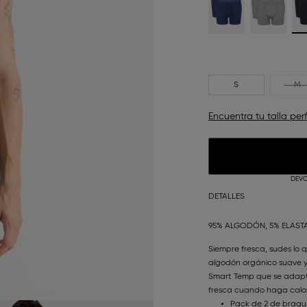
S
M
Encuentra tu talla per
DEVO
DETALLES
95% ALGODÓN, 5% ELAS
Siempre fresca, sudes lo 
algodón orgánico suave y 
Smart Temp que se adapt
fresca cuando haga calor
Pack de 2 de bragui