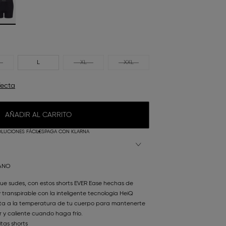
L
XL
XXL
fecta
AÑADIR AL CARRITO
LUCIONES FÁCILES
PAGA CON KLARNA
TANO
que sudes, con estos shorts EVER Ease hechas de
transpirable con la inteligente tecnología HeiQ
a a la temperatura de tu cuerpo para mantenerte
 y caliente cuando haga frío.
tas shorts