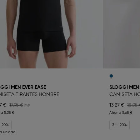
GGI MEN EVER EASE
SLOGGI MEN 
ISETA TIRANTES HOMBRE
CAMISETA H
7 €
17,95 €
13,27 €
18,95 
ra
5,38 €
Ahorra
5,68 €
 -20%
3 = -20%
ma unidad