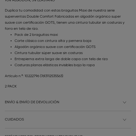
95% ALGODÓN, 5% ELASTANO
Duplica tu comodidad con estas braguitas Maxi de nuestra serie
superventas Double Comfort Fabricadas en algodón orgánico super
suave con certificación GOTS, tienen una cintura tubular sin costuras y
forro en tela de rizo.
Pack de 2 braguitas maxi
Corte clásico con cintura alta y pernera baja
Algodón orgánico suave con certificación GOTS
Cintura tubular súper suave sin costuras
Entrepierna extra larga de doble capa con tela de rizo
Costuras planas elásticas invisibles bajo la ropa
Artículo n.º: 10222796
(7613112535563)
2 PACK
ENVÍO & ENVÍO DE DEVOLUCIÓN
CUIDADOS