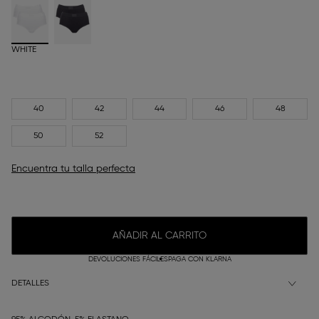
WHITE
40
42
44
46
48
50
52
Encuentra tu talla perfecta
AÑADIR AL CARRITO
DEVOLUCIONES FÁCILES
PAGA CON KLARNA
DETALLES