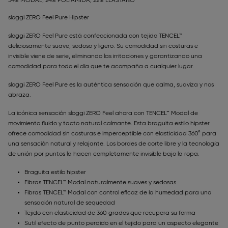
54% MODAL, 24% POLIAMIDA, 22% ELASTANO
sloggi ZERO Feel Pure Hipster
sloggi ZERO Feel Pure está confeccionada con tejido TENCEL™
deliciosamente suave, sedoso y ligero. Su comodidad sin costuras e
invisible viene de serie, eliminando las irritaciones y garantizando una
comodidad para todo el día que te acompaña a cualquier lugar.
sloggi ZERO Feel Pure es la auténtica sensación que calma, suaviza y nos
abraza.
La icónica sensación sloggi ZERO Feel ahora con TENCEL™ Modal de
movimiento fluido y tacto natural calmante. Esta braguita estilo hipster
ofrece comodidad sin costuras e imperceptible con elasticidad 360° para
una sensación natural y relajante. Los bordes de corte libre y la tecnología
de unión por puntos la hacen completamente invisible bajo la ropa.
Braguita estilo hipster
Fibras TENCEL™ Modal naturalmente suaves y sedosas
Fibras TENCEL™ Modal con control eficaz de la humedad para una
sensación natural de sequedad
Tejido con elasticidad de 360 grados que recupera su forma
Sutil efecto de punto perdido en el tejido para un aspecto elegante