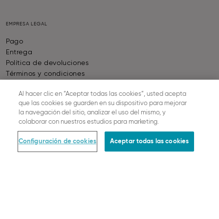
EMPRESA LEGAL
Pago
Entrega
Política de devoluciones
Términos y condiciones
Protección de datos
Al hacer clic en “Aceptar todas las cookies”, usted acepta
Menciones legales
que las cookies se guarden en su dispositivo para mejorar
Configuración de cookies
la navegación del sitio, analizar el uso del mismo, y
colaborar con nuestros estudios para marketing.
FORMAS DE PAGO
Configuración de cookies
Aceptar todas las cookies
ENVIO Y ENTREGA