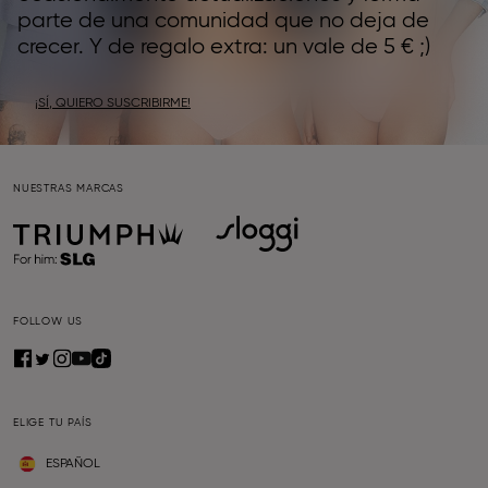
parte de una comunidad que no deja de
crecer. Y de regalo extra: un vale de 5 € ;)
¡SÍ, QUIERO SUSCRIBIRME!
NUESTRAS MARCAS
FOLLOW US
ELIGE TU PAÍS
ESPAÑOL