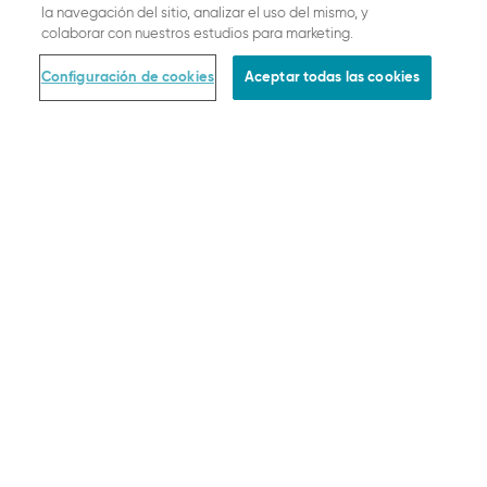
la navegación del sitio, analizar el uso del mismo, y
EMPRESA LEGAL
colaborar con nuestros estudios para marketing.
Pago
Configuración de cookies
Aceptar todas las cookies
Entrega
Política de devoluciones
Términos y condiciones
Protección de datos
Menciones legales
Configuración de cookies
FORMAS DE PAGO
ENVIO Y ENTREGA
© SLOGGI
2026
ALL RIGHTS RESERVED