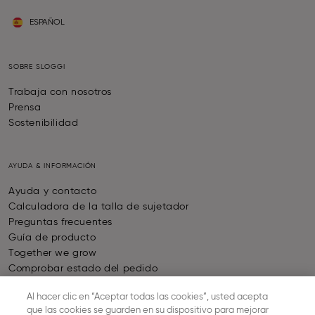
ESPAÑOL
SOBRE SLOGGI
Trabaja con nosotros
Prensa
Sostenibilidad
AYUDA & INFORMACIÓN
Ayuda y contacto
Calculadora de la talla de sujetador
Preguntas frecuentes
Guía de producto
Together we grow
Comprobar estado del pedido
Desistimiento Del Contrato
Al hacer clic en “Aceptar todas las cookies”, usted acepta
que las cookies se guarden en su dispositivo para mejorar